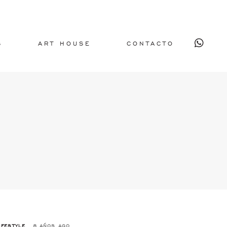
S
ART HOUSE
CONTACTO
AGS
IFESTYLE
8 AÑOS AGO