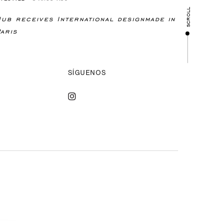
scroll
Hub receives International designmade in
aris
SÍGUENOS