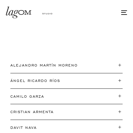
Skip
Skip
links
to
To
primary
nav
navigation
Skip
to
content
ALEJANDRO MARTÍN MORENO
ÁNGEL RICARDO RÍOS
CAMILO GARZA
CRISTIAN ARMENTA
DAVIT NAVA