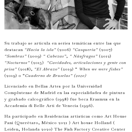
Su trabajo se articula en series temáticas entre las que
destacan
“Hacia la isla”
(2006)
“Casquería”
(2007)
“Sombras”
(2009)
“ Cabezas”
,
“ Náufragos”
(2012)
“Nocturnos”
(2015)
“Cavidades, articulaciones y gente con
prisa”
(2018),
“El Abrazo”
(2019) “
When we were fishes”
(2019) o “
Cuaderno de Bruselas” (2020)
Licenciado en Bellas Artes por la Universidad
Complutense de Madrid en las especialidades de pintura
y grabado calcográfico (1998) fue beca Erasmus en la
Accademia di Belle Arti de Venecia (1996).
Ha participado en Residencias artísticas como Art House
Pani (Querétaro, México 2021 ) Art house Holland (
Leiden, Holanda 2020) The Fish Factory Creative Center