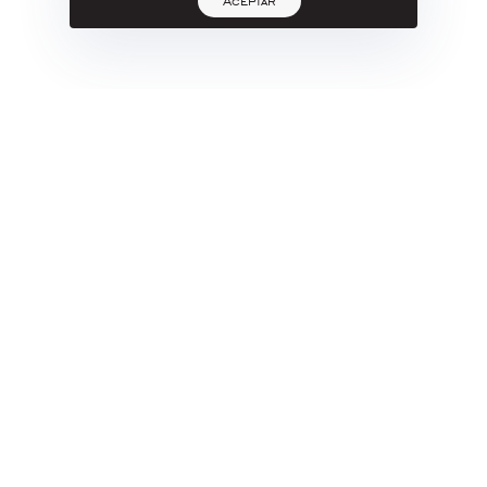
Aceptar
Peral
SANTIAGO MARTÍNEZ
Fernanda (Lakewoman)
Carbón, Pastel, Acrílico Y Óleo Sobre
LIENZO
2020
cm
162 X 130