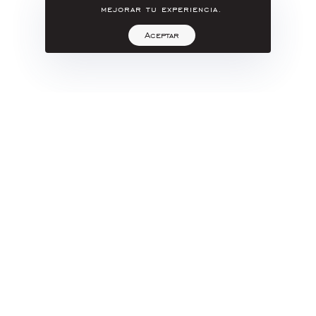
mejorar tu experiencia.
Aceptar
Troice
DAVID
Reminisce
Acero
INOXIDABLE
2020
cm
90 X 90